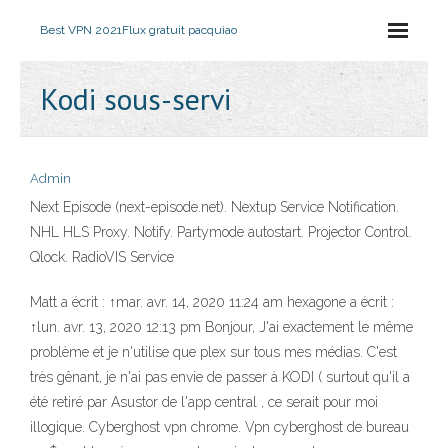
Best VPN 2021
Flux gratuit pacquiao
Kodi sous-servi
Admin
Next Episode (next-episode.net). Nextup Service Notification.
NHL HLS Proxy. Notify. Partymode autostart. Projector Control.
Qlock. RadioVIS Service
Matt a écrit : ↑mar. avr. 14, 2020 11:24 am hexagone a écrit :
↑lun. avr. 13, 2020 12:13 pm Bonjour, J'ai exactement le même
problème et je n'utilise que plex sur tous mes médias. C'est
très gênant, je n'ai pas envie de passer à KODI ( surtout qu'il a
été retiré par Asustor de l'app central , ce serait pour moi
illogique. Cyberghost vpn chrome. Vpn cyberghost de bureau